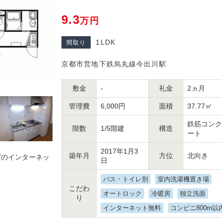
9.3
万円
1LDK
間取り
京都市営地下鉄烏丸線今出川駅
敷金
-
礼金
2ヵ月
管理費
6,000円
面積
37.77㎡
鉄筋コンク
階数
1/5階建
構造
ート
2017年1月3
築年月
方位
北向き
実のインターネッ
日
バス・トイレ別
室内洗濯機置き場
こだわ
オートロック
冷暖房
独立洗面
り
インターネット無料
コンビニ800m以