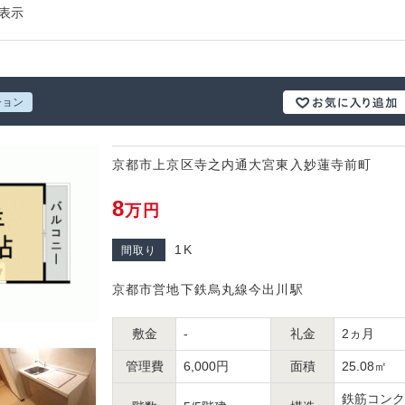
表示
ション
京都市上京区寺之内通大宮東入妙蓮寺前町
8
万円
1K
間取り
京都市営地下鉄烏丸線今出川駅
敷金
-
礼金
2ヵ月
管理費
6,000円
面積
25.08㎡
鉄筋コンク