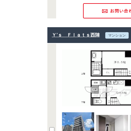
Ｙ’ｓ Ｆｌａｔｓ西陣
マンション