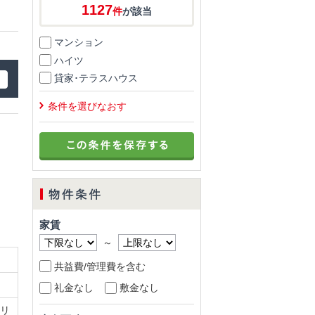
1127
件
が該当
マンション
ハイツ
貸家･テラスハウス
条件を選びなおす
家賃
～
共益費/管理費を含む
礼金なし
敷金なし
リ