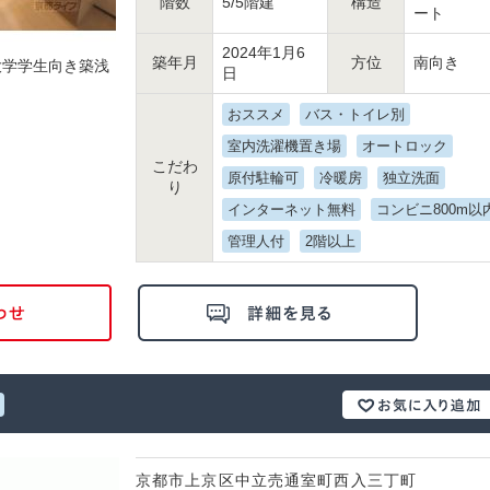
階数
5/5階建
構造
ート
2024年1月6
築年月
方位
南向き
大学学生向き築浅
日
おススメ
バス・トイレ別
室内洗濯機置き場
オートロック
こだわ
原付駐輪可
冷暖房
独立洗面
り
インターネット無料
コンビニ800m以
管理人付
2階以上
京都市上京区中立売通室町西入三丁町