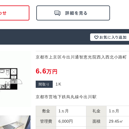
京都市上京区今出川通智恵光院西入西北小路町
6.6
万円
1K
間取り
京都市営地下鉄烏丸線今出川駅
敷金
1ヵ月
礼金
1ヵ月
管理費
6,000円
面積
29.45㎡