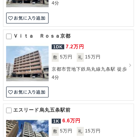
4分
Ｖｉｔａ Ｒｏｓａ京都
7.2
万円
1DK
5万円
15万円
敷
礼
京都市営地下鉄烏丸線九条駅 徒歩
4分
エスリード烏丸五条駅前
6.6
万円
1K
5万円
15万円
敷
礼