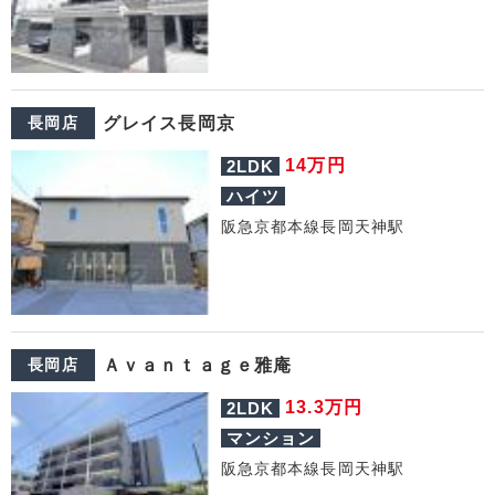
長岡店
グレイス長岡京
万円
14
2LDK
ハイツ
阪急京都本線長岡天神駅
長岡店
Ａｖａｎｔａｇｅ雅庵
万円
13.3
2LDK
マンション
阪急京都本線長岡天神駅