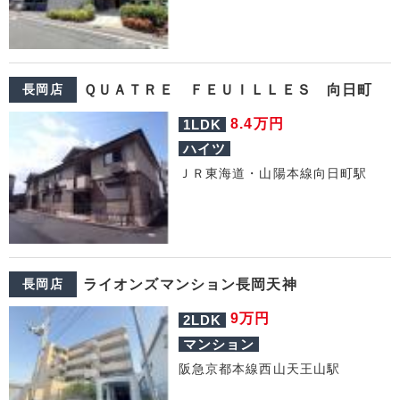
長岡店
ＱＵＡＴＲＥ ＦＥＵＩＬＬＥＳ 向日町
万円
8.4
1LDK
ハイツ
ＪＲ東海道・山陽本線向日町駅
長岡店
ライオンズマンション長岡天神
万円
9
2LDK
マンション
阪急京都本線西山天王山駅