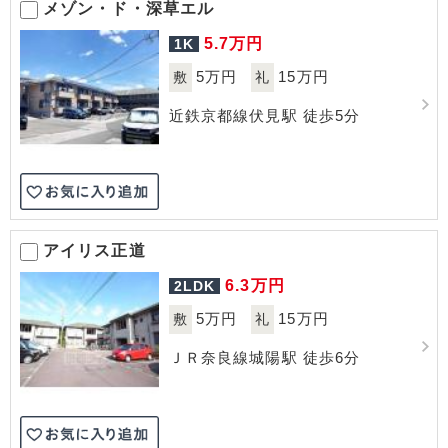
メゾン・ド・深草エル
5.7
万円
1K
5万円
15万円
敷
礼
近鉄京都線伏見駅 徒歩5分
アイリス正道
6.3
万円
2LDK
5万円
15万円
敷
礼
ＪＲ奈良線城陽駅 徒歩6分