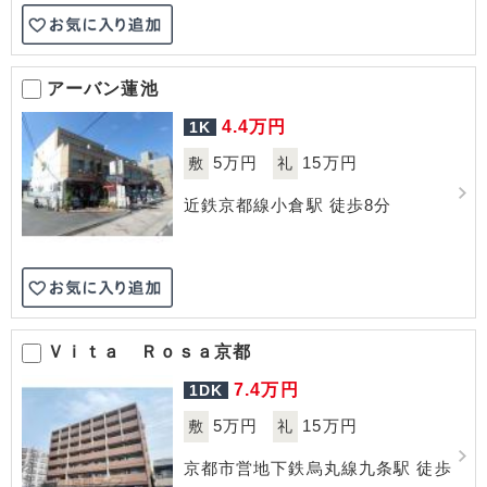
アーバン蓮池
4.4
万円
1K
5万円
15万円
敷
礼
近鉄京都線小倉駅 徒歩8分
Ｖｉｔａ Ｒｏｓａ京都
7.4
万円
1DK
5万円
15万円
敷
礼
京都市営地下鉄烏丸線九条駅 徒歩