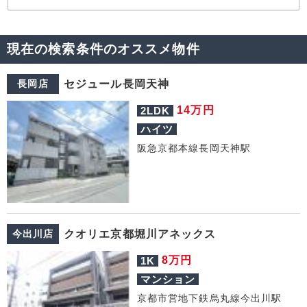
現在の検索条件のオススメ物件
長岡店
セジュール長岡天神
万円
14
2LDK
ハイツ
阪急京都本線長岡天神駅
今出川店
クオリエ京都堀川アネックス
万円
8
1K
マンション
京都市営地下鉄烏丸線今出川駅