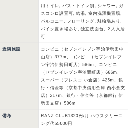
用トイレ, バス・トイレ別, シャワー, ガ
スコンロ設置可, 給湯, 室内洗濯機置場,
バルコニー, フローリング, 駐輪場あり,
バイク置き場あり, 独立洗面台, ２人入居
可
近隣施設
コンビニ（セブンイレブン宇治伊勢田中
山店）377m、コンビニ（セブンイレブ
ン宇治伊勢田町店）586m、コンビニ
（セブンイレブン宇治開町店）686m、
スーパー（フレスコ 小倉店）425m、銀
行・信金等（京都中央信用金庫 西小倉支
店）217m、銀行・信金等（京都銀行 伊
勢田支店）586m
備考
RANZ CLUB1320円/月 ハウスクリーニ
ング代55000円