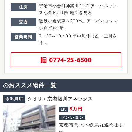
宇治市小倉町神楽田21-5 アーバネック
住所
ス小倉ビル1階
地図を見る
近鉄小倉駅東へ200m。アーバネックス
交通
小倉ビル1階。
9：30～19：00 年中無休（盆・正月を
営業時間
除く）
0774-25-6500
のおススメ物件一覧
今出川店
クオリエ京都堀川アネックス
万円
8
1K
マンション
京都市営地下鉄烏丸線今出川