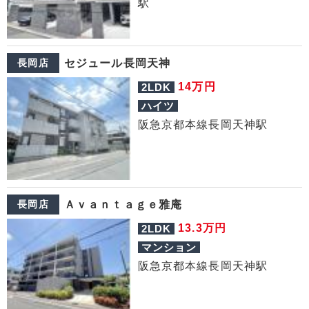
駅
長岡店
セジュール長岡天神
万円
14
2LDK
ハイツ
阪急京都本線長岡天神駅
長岡店
Ａｖａｎｔａｇｅ雅庵
万円
13.3
2LDK
マンション
阪急京都本線長岡天神駅