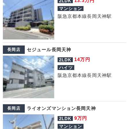
万円
13.3
2LDK
マンション
阪急京都本線長岡天神駅
長岡店
セジュール長岡天神
万円
14
2LDK
ハイツ
阪急京都本線長岡天神駅
長岡店
ライオンズマンション長岡天神
万円
9
2LDK
マンション