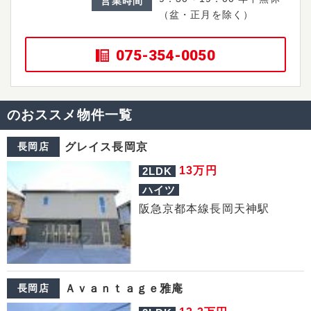
営業時間
（盆・正月を除く）
075-354-0050
のおススメ物件一覧
長岡店
グレイス長岡京
万円
13
2LDK
ハイツ
阪急京都本線長岡天神駅
長岡店
Ａｖａｎｔａｇｅ雅庵