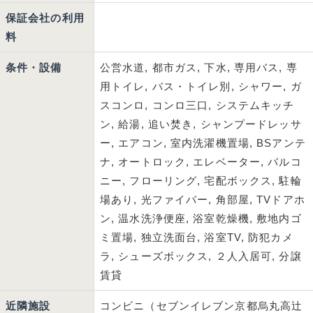
保証会社の利用
料
条件・設備
公営水道, 都市ガス, 下水, 専用バス, 専
用トイレ, バス・トイレ別, シャワー, ガ
スコンロ, コンロ三口, システムキッチ
ン, 給湯, 追い焚き, シャンプードレッサ
ー, エアコン, 室内洗濯機置場, BSアンテ
ナ, オートロック, エレベーター, バルコ
ニー, フローリング, 宅配ボックス, 駐輪
場あり, 光ファイバー, 角部屋, TVドアホ
ン, 温水洗浄便座, 浴室乾燥機, 敷地内ゴ
ミ置場, 独立洗面台, 浴室TV, 防犯カメ
ラ, シューズボックス, ２人入居可, 分譲
賃貸
近隣施設
コンビニ（セブンイレブン京都烏丸高辻