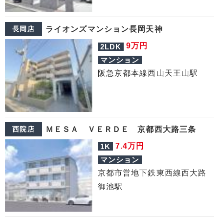
長岡店
ライオンズマンション長岡天神
万円
9
2LDK
マンション
阪急京都本線西山天王山駅
西院店
ＭＥＳＡ ＶＥＲＤＥ 京都西大路三条
万円
7.4
1K
マンション
京都市営地下鉄東西線西大路
御池駅