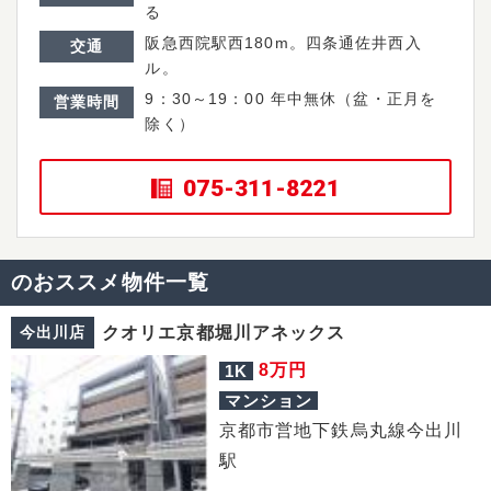
る
阪急西院駅西180m。四条通佐井西入
交通
ル。
9：30～19：00 年中無休（盆・正月を
営業時間
除く）
075-311-8221
のおススメ物件一覧
今出川店
クオリエ京都堀川アネックス
万円
8
1K
マンション
京都市営地下鉄烏丸線今出川
駅