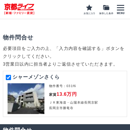
物件問合せ
必要項目をご入力の上、「入力内容を確認する」ボタンを
クリックしてください。
3営業日以内に担当者よりご返信させていただきます。
シャーメゾンさくら
物件番号：
031f6
13.6
万円
家賃
ＪＲ東海道・山陽本線長岡京駅
長岡京市勝竜寺